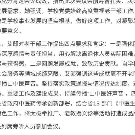
邸充分肯定会议成效，指出此次会议会前筹备扎实、决
发展需求。她强调，学校党委始终高度重视老干部工作
也是学校事业发展的坚实根基，做好这项工作，对凝聚
重要意义。
上，艾邸对老干部工作提出四点要求和肯定：一是强化
持深厚感情与责任担当，用心解决离退休人员实际困难
感与获得感。二是回顾发展成就，致敬历史贡献。自学
社会服务等领域成绩亮眼，艾邸强调这些成就离不开老
传播山中医声音。坚持落实政策通报与情况传达制度，
态、重要工作及建设成果，持续传播“山中医好声音”。
委省政府中医药传承创新部署，结合省15 部门《中医
特色工作，将太极拳推广、老教授义诊等活动打造成品
关列席旁听人员参加会议。