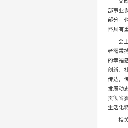
艾
部事业
部分，
怀具有
会
者需秉
的幸福
创新、
传达，
发展动
贯彻省
生活化
相