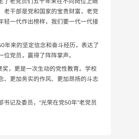
定了老党员们五十年来在不同岗位上兢
，老干部是党和国家的宝贵财富，老党
年轻一代作出榜样，我们要一代一代接
50年来的坚定信念和奋斗经历，表达了
一位党员，赢得了阵阵掌声。
的褒奖，更是一次生动的党性教育。学校
念、更加务实的作风、更加昂扬的斗志
书记及委员，“光荣在党50年”老党员