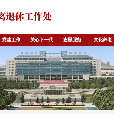
党建工作
关心下一代
志愿服务
文化养老