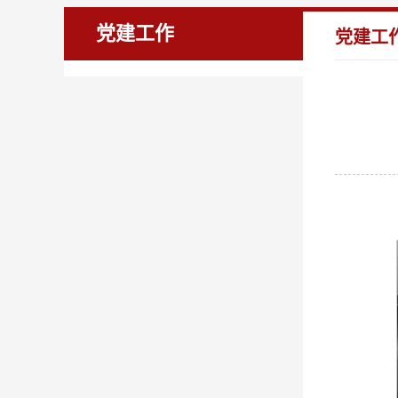
党建工作
党建工