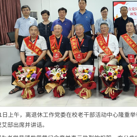
月1日上午，离退休工作党委在校老干部活动中心隆重举行
记艾邸出席并讲话。