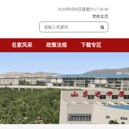
2026年8月8日星期六17:50:50
学校主页
名家风采
政策法规
下载专区