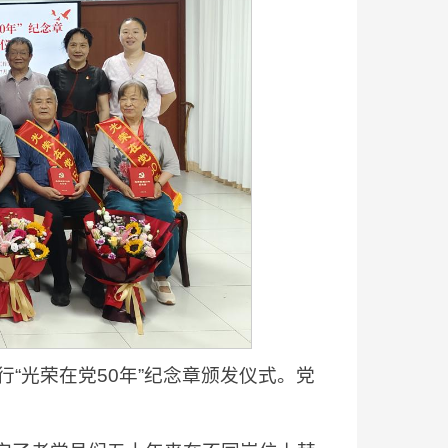
“光荣在党50年”纪念章颁发仪式。党